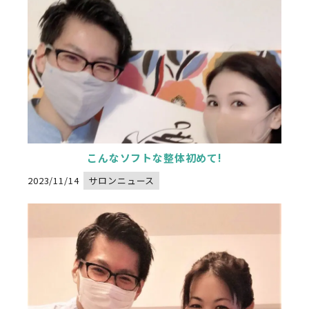
こんなソフトな整体初めて!
2023/11/14
サロンニュース
Warning
: Undefined variable $image_url in
/home/xs834068/nadeshikoseitai-delight.com/public_html/wp-content/themes/nadeshikoseitai-delight/category.php
" alt="">
on line
32