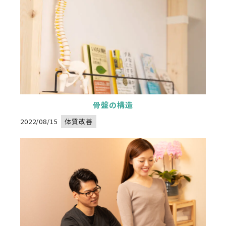
骨盤の構造
Warning
: Undefined variable $image_url in
/home/xs834068/nadeshikoseitai-delight.com/public_html/wp-content/themes/nadeshikoseitai-delight/category.php
" alt="">
on line
32
2022/08/15
体質改善