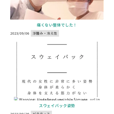
痛くない整体でした！
2023/09/06
浮腫み・冷え性
Warning
: Undefined variable $image_url in
/home/xs834068/nadeshikoseitai-delight.com/public_html/wp-content/themes/nadeshikoseitai-delight/category.php
" alt="">
on line
32
Warning
: Undefined variable $image_url in
/home/xs834068/nadeshikoseitai-delight.com/public_html/wp-content/themes/nadeshikoseitai-delight/category.php
" alt="">
on line
32
スウェイバック姿勢
2023/08/29
ピラティス