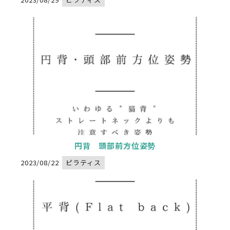
円背 頭部前方位姿勢
Warning
: Undefined variable $image_url in
/home/xs834068/nadeshikoseitai-delight.com/public_html/wp-content/themes/nadeshikoseitai-delight/category.php
" alt="">
on line
32
2023/08/22
ピラティス