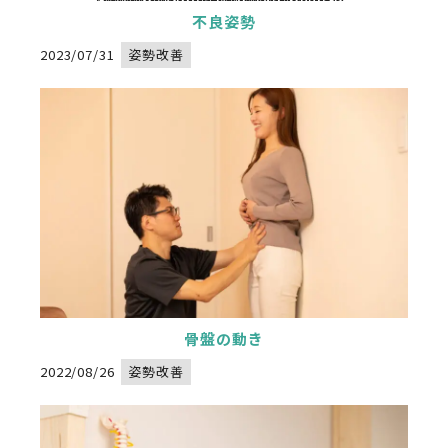
/home/xs834068/nadeshikoseitai-delight.com/public_html/wp-content/themes/nadeshikoseitai-delight/category.php
" alt="">
on line
32
不良姿勢
2023/07/31
姿勢改善
骨盤の動き
Warning
: Undefined variable $image_url in
/home/xs834068/nadeshikoseitai-delight.com/public_html/wp-content/themes/nadeshikoseitai-delight/category.php
" alt="">
on line
32
2022/08/26
姿勢改善