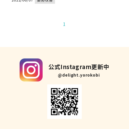
1
公式Instagram更新中
@delight.yorokobi