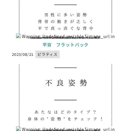
Warning
: Undefined variable $image_url in
/home/xs834068/nadeshikoseitai-delight.com/public_html/wp-content/themes/nadeshikoseitai-delight/category.php
" alt="">
on line
32
平背 フラットバック
2023/08/21
ピラティス
Warning
: Undefined variable $image_url in