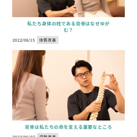
私たち身体の柱である背骨はなせゆが
Warning
: Undefined variable $image_url in
/home/xs834068/nadeshikoseitai-delight.com/public_html/wp-content/themes/nadeshikoseitai-delight/category.php
" alt="">
on line
32
む？
2022/06/15
体質改善
背骨は私たちの命を支える重要なところ
Warning
: Undefined variable $image_url in
/home/xs834068/nadeshikoseitai-delight.com/public_html/wp-content/themes/nadeshikoseitai-delight/category.php
" alt="">
on line
32
2022/06/07
姿勢改善