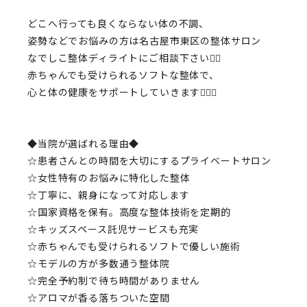
どこへ行っても良くならない体の不調、
姿勢などでお悩みの方は名古屋市東区の整体サロン
なでしこ整体ディライトにご相談下さい💁‍♂️
赤ちゃんでも受けられる
ソフトな整体
で、
心と体の健康をサポートしていきます💆🏻‍♀️
◆当院が選ばれる理由◆
☆患者さんとの時間を大切にするプライベートサロン
☆女性特有のお悩みに特化した整体
☆丁寧に、親身になって対応します
☆国家資格を保有。高度な整体技術を定期的
☆キッズスペース託児サービスも充実
☆赤ちゃんでも受けられるソフトで優しい施術
☆モデルの方が多数通う整体院
☆完全予約制で待ち時間がありません
☆アロマが香る落ちついた空間