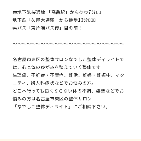
🚃地下鉄桜通線
「高岳駅」
から徒歩7分🚶‍♀️
地下鉄
「久屋大通駅」
から徒歩13分🚶🏻‍♂️
🚌バス
「東片端バス停」
目の前！
〜〜〜〜〜〜〜〜〜〜〜〜〜〜〜〜〜〜〜〜〜〜〜〜
名古屋市東区の整体サロンなでしこ整体ディライト
で
は、心と体のゆがみを整えていく整体です。
生理痛、不妊症・不育症、妊活、妊婦・妊娠中、マタ
ニティ、婦人科症状
などでお悩みの方。
どこへ行っても良くならない体の不調、姿勢などでお
悩みの方は
名古屋市東区
の
整体サロン
「なでしこ整体ディライト」
にご相談下さい。