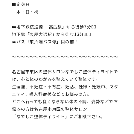
■定休日
木・日・祝
🚃地下鉄桜通線
「高岳駅」
から徒歩7分🚶‍♀️
地下鉄
「久屋大通駅」
から徒歩13分🚶🏻‍♂️
🚌バス
「東片端バス停」
目の前！
〜〜〜〜〜〜〜〜〜〜〜〜〜〜〜〜〜〜〜〜〜〜〜〜
名古屋市東区の整体サロンなでしこ整体ディライト
で
は、心と体のゆがみを整えていく整体です。
生理痛、不妊症・不育症、妊活、妊婦・妊娠中、マタ
ニティ、婦人科症状
などでお悩みの方。
どこへ行っても良くならない体の不調、姿勢などでお
悩みの方は
名古屋市東区
の
整体サロン
「なでしこ整体ディライト」
にご相談下さい。