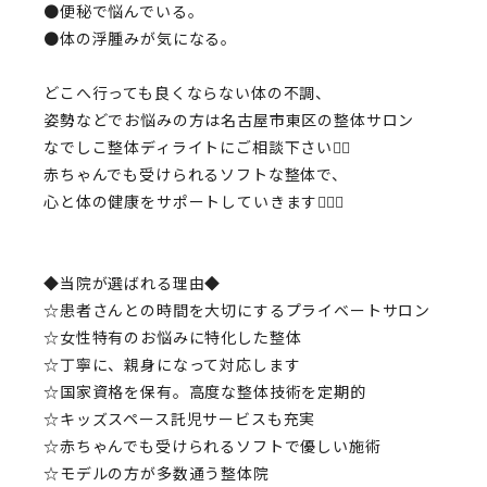
●便秘で悩んでいる。
●体の浮腫みが気になる。
どこへ行っても良くならない体の不調、
姿勢などでお悩みの方は名古屋市東区の整体サロン
なでしこ整体ディライトにご相談下さい💁‍♂️
赤ちゃんでも受けられる
ソフトな整体
で、
心と体の健康をサポートしていきます💆🏻‍♀️
◆当院が選ばれる理由◆
☆患者さんとの時間を大切にするプライベートサロン
☆女性特有のお悩みに特化した整体
☆丁寧に、親身になって対応します
☆国家資格を保有。高度な整体技術を定期的
☆キッズスペース託児サービスも充実
☆赤ちゃんでも受けられるソフトで優しい施術
☆モデルの方が多数通う整体院