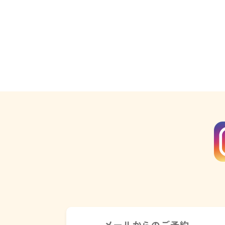
Warning
: Undefined variable $image_url
/home/xs834068/nadeshikoseitai-delight.com/public_html/wp-content/themes/nadeshikoseitai-delight/category.php
" alt="">
on line
32
メールからのご予約