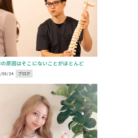
arning
: Undefined variable $image_url in
ikoseitai-delight.com/public_html/wp-content/themes/nadeshikoseitai-delight/category.php
t="">
on line
32
調の原因はそこにないことがほとんど
/03/24
ブログ