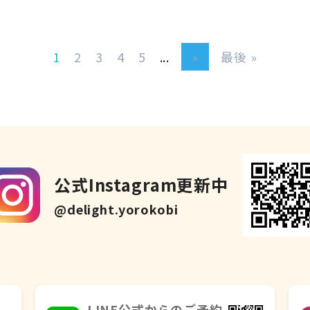
 in
1
2
3
4
5
...
»
最後 »
公式Instagram更新中
@delight.yorokobi
LINE公式からのご予約