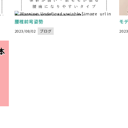
Warning
: Undefined variable $image_url in
/home/xs834068/nadeshikoseitai-delight.com/public_html/wp-content/themes/nadeshikoseitai-delight/category.php
" alt="">
on line
32
 in
腰椎前弯姿勢
モ
2023/08/02
ブログ
2023
W
/home/xs834068/nadesh
" al