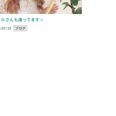
デルさんも通ってます☆
/07/23
ブログ
arning
: Undefined variable $image_url in
ikoseitai-delight.com/public_html/wp-content/themes/nadeshikoseitai-delight/category.php
t="">
on line
32