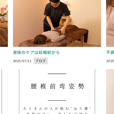
 in
Warning
: Undefined variable $image_url in
W
/home/xs834068/nadeshikoseitai-delight.com/public_html/wp-content/themes/nadeshikoseitai-delight/category.php
" alt="">
on line
32
/home/xs834068/nadesh
" al
産後のケアは妊娠前から
不
2025/07/11
ブログ
2025