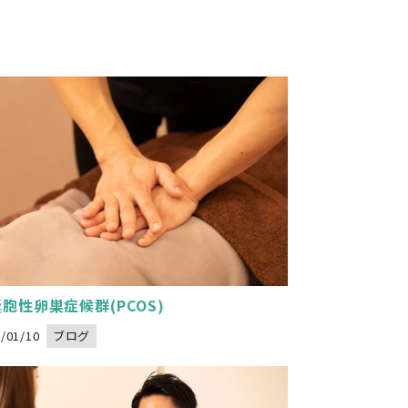
arning
: Undefined variable $image_url in
ikoseitai-delight.com/public_html/wp-content/themes/nadeshikoseitai-delight/category.php
t="">
on line
32
胞性卵巣症候群(PCOS)
/01/10
ブログ