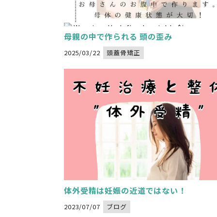
Warning
: Undefined variable $image_url
/home/xs834068/nadeshikoseitai-delight.com/public_html/wp-content/themes/nadeshikoseitai-delight/category.php
" alt="">
on line
32
母親の中で作られる 頭の歪み
2025/03/22
頭蓋骨矯正
体外受精は妊娠の近道ではない！
2023/07/07
ブログ