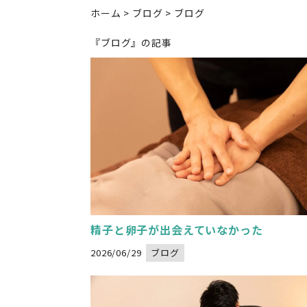
ホーム
>
ブログ
>
ブログ
『
ブログ
』の記事
Warning
: Undefined variable $image_url
/home/xs834068/nadeshikoseitai-delight.com/public_html/wp-content/themes/nadeshikoseitai-delight/category.php
" alt="">
on line
32
精子と卵子が出会えていなかった
2026/06/29
ブログ