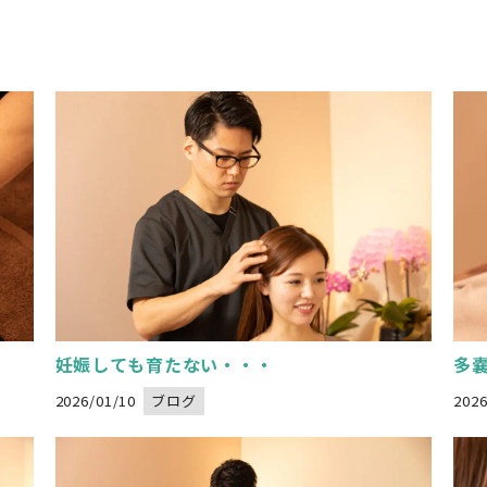
 in
Warning
: Undefined variable $image_url in
W
/home/xs834068/nadeshikoseitai-delight.com/public_html/wp-content/themes/nadeshikoseitai-delight/category.php
" alt="">
on line
32
/home/xs834068/nadesh
" al
妊娠しても育たない・・・
多嚢
2026/01/10
ブログ
2026