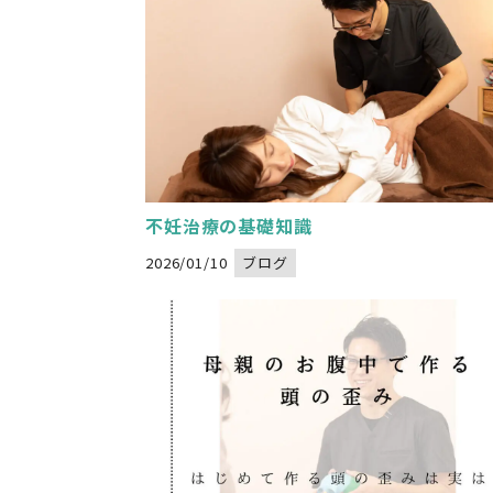
Warning
: Undefined variable $image_url
/home/xs834068/nadeshikoseitai-delight.com/public_html/wp-content/themes/nadeshikoseitai-delight/category.php
" alt="">
on line
32
不妊治療の基礎知識
2026/01/10
ブログ