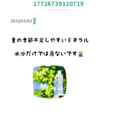
17726739120719
2023/03/02