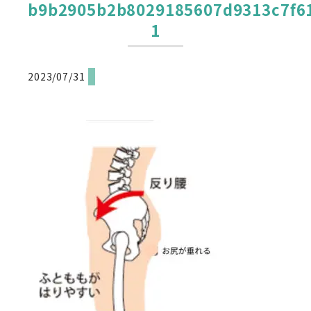
b9b2905b2b8029185607d9313c7f6
1
2023/07/31