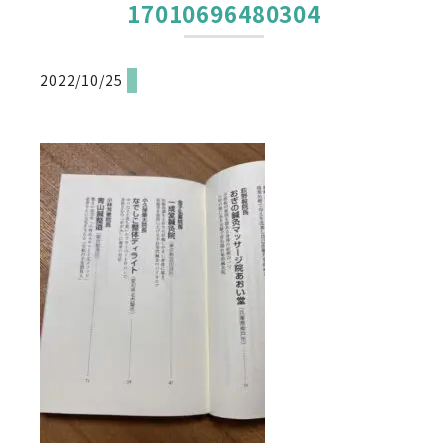
17010696480304
2022/10/25