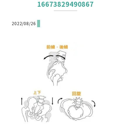
16673829490867
2022/08/26