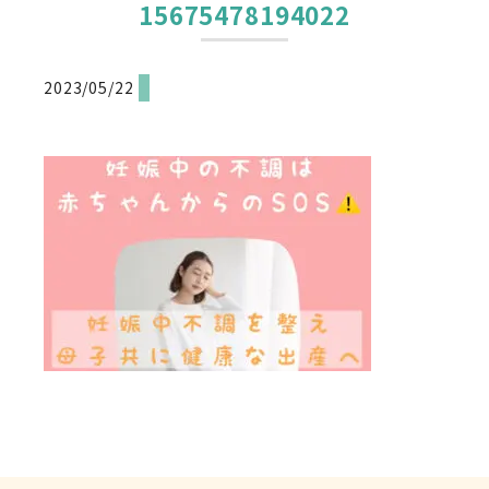
15675478194022
2023/05/22