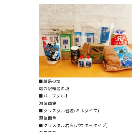
■輪島の塩
塩の駅輪島の塩
■バーブソルト
源気商會
■クリスタル岩塩(ミルタイプ)
源気商會
■クリスタル岩塩(パウダータイプ)