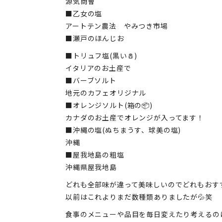
源気商會
■乙女の塩
アートテン農法 やみつき市場
■瀬戸のほんじお
■トリュフ塩(黒い🧂)
イタリアのお土産で
■バーブソルト
地元のカフェオリジナル
■オレンジソルト(箱の📦)
カナダのお土産でオレンジが入ってます！
■沖縄の塩(ぬちまうす、球美の塩)
沖縄
■屋我地島の粗塩
沖縄県屋我地島
どれも全部味が違って美味しいのでどれもおす
以前はこれよりまだ数種類ありましたが💦笑
食事のメニューや品目を毎日変えたり考えるの