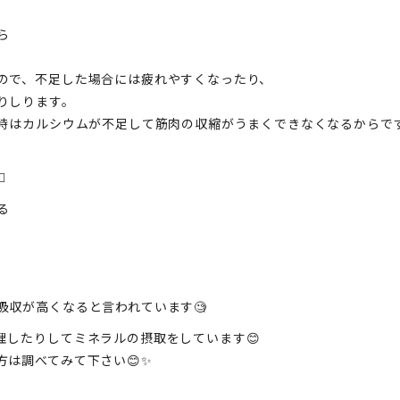
、
ら
ので、不足した場合には疲れやすくなったり、
りしります。
う時はカルシウムが不足して筋肉の収縮がうまくできなくなるからで
、
✨
る
。
吸収が高くなると言われています🧐
理したりしてミネラルの摂取をしています😊
は調べてみて下さい😊✨