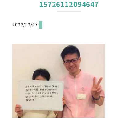
15726112094647
2022/12/07